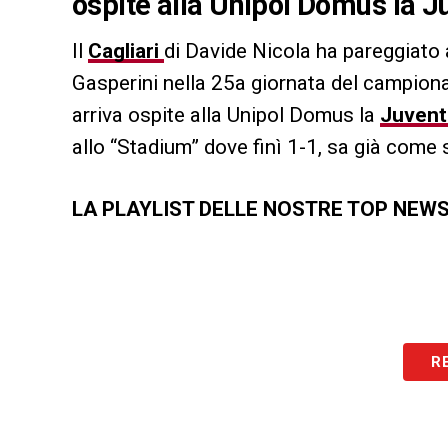
ospite alla Unipol Domus la J
Il
Cagliari
di Davide Nicola ha pareggiato a
Gasperini nella 25a giornata del campion
arriva ospite alla Unipol Domus la
Juven
allo “Stadium” dove finì 1-1, sa già come s
LA PLAYLIST DELLE NOSTRE TOP NEW
R