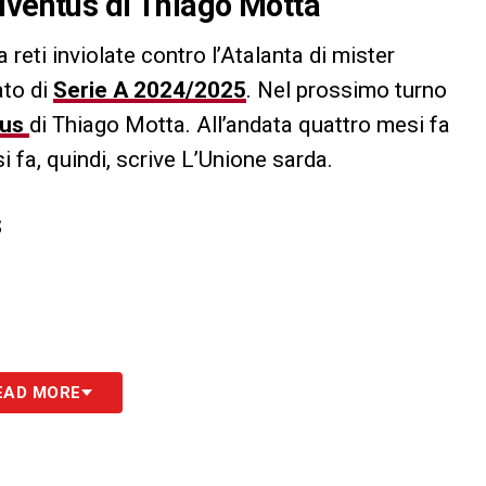
uventus di Thiago Motta
 reti inviolate contro l’Atalanta di mister
ato di
Serie A 2024/2025
. Nel prossimo turno
tus
di Thiago Motta. All’andata quattro mesi fa
i fa, quindi, scrive L’Unione sarda.
S
EAD MORE