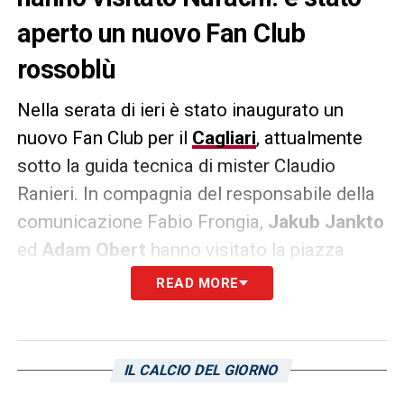
aperto un nuovo Fan Club
rossoblù
Nella serata di ieri è stato inaugurato un
nuovo Fan Club per il
Cagliari
, attualmente
sotto la guida tecnica di mister Claudio
Ranieri. In compagnia del responsabile della
comunicazione Fabio Frongia,
Jakub Jankto
ed
Adam Obert
hanno visitato la piazza
Chiesa di
Nurachi
. L’edizione odierna del
READ MORE
quotidiano
L’Unione Sarda
ha riportato della
visita presso il circolo oristanese – da ben
100 soci – dedicato alla memoria del grande
IL CALCIO DEL GIORNO
tifoso rossoblù Peppino Lochi!