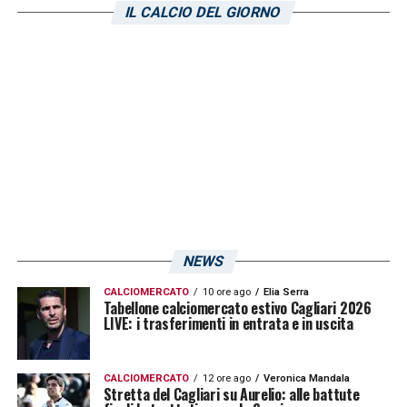
IL CALCIO DEL GIORNO
essere un calciatore versatile, a tutto tondo.
Il ceco possiede ottime capacità difensive e
offensive, motivi per cui Ranieri lo ha
fortemente voluto in Sardegna. La
prestazione positiva contro la Nuorese
potrebbe lanciare Jankto verso una nuova
presenza dal primo minuto nel prossimo
incontro di Serie A contro il
Monza
. Su
Jankto sicuramente si può avere tanta
NEWS
fiducia.
CALCIOMERCATO
10 ore ago
Elia Serra
Tabellone calciomercato estivo Cagliari 2026
LIVE: i trasferimenti in entrata e in uscita
LA PLAYLIST DELLE NOSTRE TOP NEWS
CALCIOMERCATO
12 ore ago
Veronica Mandala
Stretta del Cagliari su Aurelio: alle battute