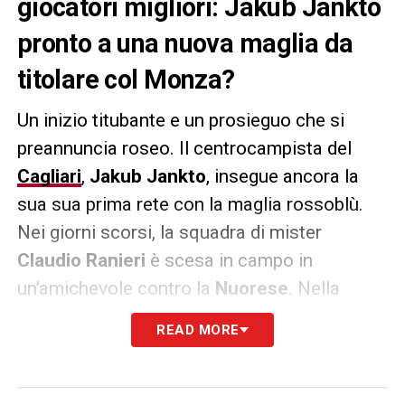
giocatori migliori: Jakub Jankto
pronto a una nuova maglia da
titolare col Monza?
Un inizio titubante e un prosieguo che si
preannuncia roseo. Il centrocampista del
Cagliari
,
Jakub Jankto
, insegue ancora la
sua sua prima rete con la maglia rossoblù.
Nei giorni scorsi, la squadra di mister
Claudio Ranieri
è scesa in campo in
un’amichevole contro la
Nuorese
. Nella
partita disputata, l’ex
Sampdoria
e
Udinese
READ MORE
ha messo a segno una buona tripletta.
Jankto ha dimostrato il suo istinto da
goleador e la sua infinita capacità di saper