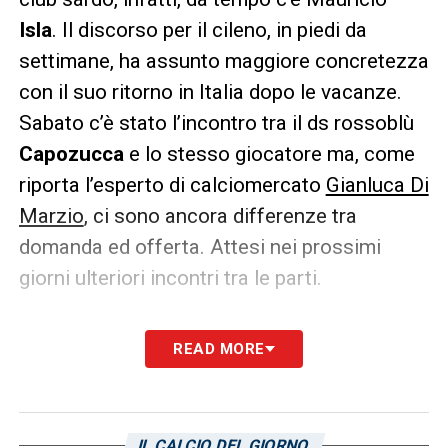
Isla
. Il discorso per il cileno, in piedi da
settimane, ha assunto maggiore concretezza
con il suo ritorno in Italia dopo le vacanze.
Sabato c’è stato l’incontro tra il ds rossoblù
Capozucca
e lo stesso giocatore ma, come
riporta l’esperto di calciomercato
Gianluca Di
Marzio
, ci sono ancora differenze tra
domanda ed offerta. Attesi nei prossimi
giorni ulteriori incontri tra le parti.
LA PLAYLIST DELLE NOSTRE TOP NEWS
READ MORE
IL CALCIO DEL GIORNO