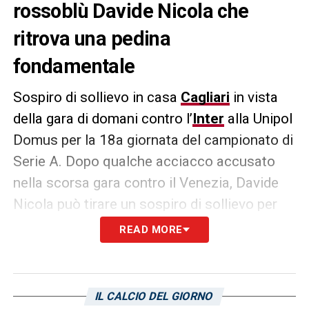
rossoblù Davide Nicola che
ritrova una pedina
fondamentale
Sospiro di sollievo in casa
Cagliari
in vista
della gara di domani contro l’
Inter
alla Unipol
Domus per la 18a giornata del campionato di
Serie A. Dopo qualche acciacco accusato
nella scorsa gara contro il Venezia, Davide
Nicola può tirare un sospiro di sollievo per
quanto riguarda le condizioni di
Yerry Mina
.
READ MORE
Il difensore acciaccato allo stadio Penzo è
tornato ad allenarsi regolarmente in gruppo
e, a scanso di clamorosi colpi di scena,
IL CALCIO DEL GIORNO