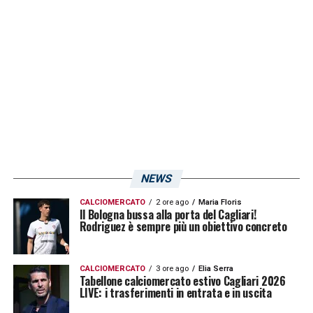
dovrebbe essere in campo contro i
nerazzurri.
LA PLAYLIST DELLE NOSTRE TOP NEWS
NEWS
CALCIOMERCATO
2 ore ago
Maria Floris
Il Bologna bussa alla porta del Cagliari!
Rodriguez è sempre più un obiettivo concreto
CALCIOMERCATO
3 ore ago
Elia Serra
Tabellone calciomercato estivo Cagliari 2026
LIVE: i trasferimenti in entrata e in uscita