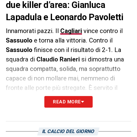
due killer d’area: Gianluca
Lapadula e Leonardo Pavoletti
Innamorati pazzi. Il
Cagliari
vince contro il
Sassuolo
e torna alla vittoria. Contro il
Sassuolo
finisce con il risultato di 2-1. La
squadra di
Claudio Ranieri
si dimostra una
squadra compatta, solida, ma soprattutto
capace di non mollare mai, nemmeno di
fronte alle porte più stregate. È servito il
massimo dello sforzo all’Unipol Domus
READ MORE
contro i neroverdi, ma alla fine ci hanno
pensato quei due:
Gianluca Lapadula
e
Leonardo Pavoletti
. E la squadra isolana
IL CALCIO DEL GIORNO
non può non amare i suoi due attaccanti.