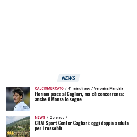
«Voi due»
.
NEWS
CALCIOMERCATO
41 minuti ago
Veronica Mandala
Floriani piace al Cagliari, ma c’è concorrenza:
anche il Monza lo segue
Visualizza questo post su Instagram
NEWS
2 ore ago
CRAI Sport Center Cagliari: oggi doppia seduta
per i rossoblù