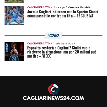
CALCIOMERCATO
2 ore ago
Veronica Mandala
Aurelio Cagliari, si lavora con lo Spezia: Ciocci
come possibile contropartita – ESCLUSIVA
U
n post condiviso da Cagliari Calcio (@cagliaricalcio)
VIDEO
CALCIOMERCATO
1 settimana ago
Esposito resterà a Cagliari? Giulini vuole
LA PLAYLIST DELLE NOSTRE TOP NEWS
risolvere la situazione, ma per 20 milioni può
partire – VIDEO