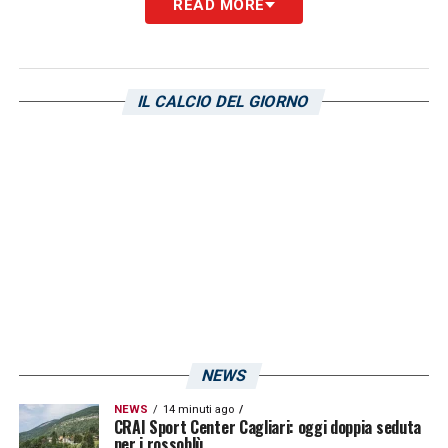
READ MORE
Con l’infermeria piena, Pisacane dovrà
lavorare su una rosa ridotta, sperando che i
suoi giocatori possano tornare disponibili
IL CALCIO DEL GIORNO
quanto prima per affrontare i prossimi
impegni cruciali del campionato.
LEGGI IL PROGRAMMA DELLA SETTIMANA
ROSSOBLU’
LA PLAYLIST DELLE NOSTRE TOP NEWS
NEWS
NEWS
14 minuti ago
CRAI Sport Center Cagliari: oggi doppia seduta
per i rossoblù