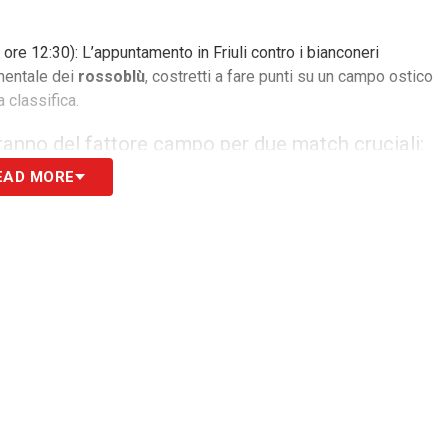
re 12:30): L’appuntamento in Friuli contro i bianconeri
 mentale dei
rossoblù
, costretti a fare punti su un campo ostico
 classifica.
dranno del fattore campo per due match cruciali:
EAD MORE
, ore 15:00): La
settima giornata
segna il ritorno tra le mura
ogna è un’opportunità d’oro per conquistare i tre punti e
n casa.
 trasferta, in un altro stadio caldo della
ore 15:00): Per l’
ottava giornata
, l’impegno contro l’Hellas
à fondamentale per la squadra di
Pisacane
affrontare i veneti
i tensione.