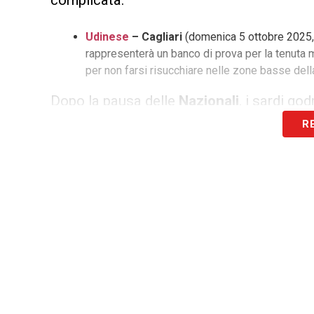
complicata:
Udinese
– Cagliari
(domenica 5 ottobre 2025, o
rappresenterà un banco di prova per la tenuta
per non farsi risucchiare nelle zone basse della
Dopo la pausa delle
Nazionali
, i sardi go
R
Cagliari – Bologna
(domenica 19 ottobre 2025
amiche dell’Unipol Domus. La sfida contro il Bol
ristabilire il morale, galvanizzando l’ambiente i
L’ultimo weekend del mese vedrà una nuova
massima serie:
Verona – Cagliari
(domenica 26 ottobre 2025, 
Verona al “Bentegodi” promette battaglia. Sar
con la massima concentrazione, evitando cali d