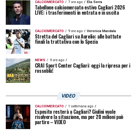
CALCIOMERCATO
7 ore ago
Elia Serra
Tabellone calciomercato estivo Cagliari 2026
pirotecnico per l’
Under 15
ad Asseminello
LIVE: i trasferimenti in entrata e in uscita
contro il Torino: Costa e Puttolu i marcatori
del Cagliari. Prossimo appuntamento fissato
CALCIOMERCATO
9 ore ago
Veronica Mandala
Stretta del Cagliari su Aurelio: alle battute
per domenica 5 febbraio in casa della
finali la trattativa con lo Spezia
Juventus. L’
Under 14 regionale
porta a casa
i tre punti contro la CosmoSassari, 3-2 il
NEWS
9 ore ago
risultato maturato grazie alle reti di Fini e la
CRAI Sport Center Cagliari: oggi la ripresa per i
rossoblù!
doppietta di Sanna.
LA PLAYLIST DELLE NOSTRE TOP NEWS
VIDEO
CALCIOMERCATO
1 settimana ago
Esposito resterà a Cagliari? Giulini vuole
risolvere la situazione, ma per 20 milioni può
partire – VIDEO