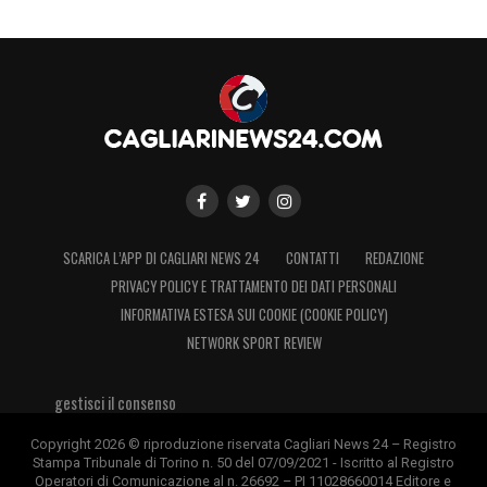
SCARICA L’APP DI CAGLIARI NEWS 24
CONTATTI
REDAZIONE
PRIVACY POLICY E TRATTAMENTO DEI DATI PERSONALI
INFORMATIVA ESTESA SUI COOKIE (COOKIE POLICY)
NETWORK SPORT REVIEW
gestisci il consenso
Copyright 2026 © riproduzione riservata Cagliari News 24 – Registro
Stampa Tribunale di Torino n. 50 del 07/09/2021 - Iscritto al Registro
Operatori di Comunicazione al n. 26692 – PI 11028660014 Editore e