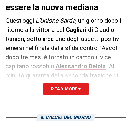
essere la nuova mediana
Quest’oggi
L’Unione Sarda
, un giorno dopo il
ritorno alla vittoria del
Cagliari
di Claudio
Ranieri, sottolinea uno degli aspetti positivi
emersi nel finale della sfida contro l’Ascoli:
dopo tre mesi è tornato in campo il vice
capitano rossoblù
Alessandro Deiola
. Al
minuto quaranta della seconda frazione di
gioco ha rilevato un buonissimo Antoine
READ MORE
Makoumbou per dare ossigeno ad un
centrocampo provato dalla partita della
Unipol Domus
. Non scendeva in campo,
IL CALCIO DEL GIORNO
causa infortunio, dalla partita della giornata
17a contro il
Perugia
; era l’11 dicembre. E’