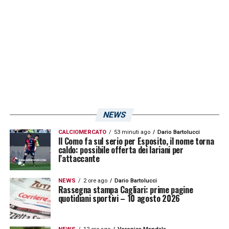
stato costretto a saltare ben undici partite
ed ora vorrà riprendersi tutto il tempo perso
per puntare alla promozione!
LA PLAYLIST DELLE NOSTRE TOP NEWS
NEWS
CALCIOMERCATO
53 minuti ago
Dario Bartolucci
Il Como fa sul serio per Esposito, il nome torna
caldo: possibile offerta dei lariani per
l’attaccante
NEWS
2 ore ago
Dario Bartolucci
Rassegna stampa Cagliari: prime pagine
quotidiani sportivi – 10 agosto 2026