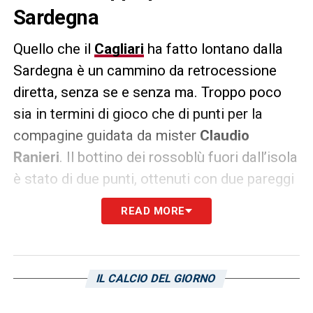
Sardegna
Quello che il
Cagliari
ha fatto lontano dalla
Sardegna è un cammino da retrocessione
diretta, senza se e senza ma. Troppo poco
sia in termini di gioco che di punti per la
compagine guidata da mister
Claudio
Ranieri
. Il bottino dei rossoblù fuori dall’isola
è stato di due punti, ottenuti con due pareggi
presso le case di neTorino e Salernitana. Per
READ MORE
il resto nessun successo e ben nove
sconfitte, un
rendimento esterno
fin troppo
scarno, pur considerando i diversi elementi in
IL CALCIO DEL GIORNO
ballo!