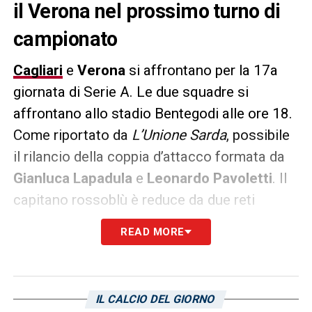
il Verona nel prossimo turno di
campionato
Cagliari
e
Verona
si affrontano per la 17a
giornata di Serie A. Le due squadre si
affrontano allo stadio Bentegodi alle ore 18.
Come riportato da
L’Unione Sarda
, possibile
il rilancio della coppia d’attacco formata da
Gianluca Lapadula
e
Leonardo Pavoletti
. Il
capitano rossoblù è reduce da due reti
consecutive. L’italo peruviano e a caccia
READ MORE
della seconda rete stagionale in Serie A.
LA PLAYLIST DELLE NOSTRE TOP NEWS
IL CALCIO DEL GIORNO