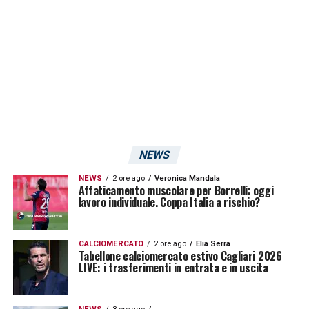
le alternative, tutto ciò sia per le lacune
dovute al mercato – ancora in corso – sia
per l’infortunio di
Lapadula
. A centrocampo
invece sarà l’allenatore di Testaccio a fare le
proprie scelte per opporre il miglior
schieramento possibile alla squadra dell’ex
Bellanova!
NEWS
NEWS
2 ore ago
Veronica Mandala
LA PLAYLIST DELLE NOSTRE TOP NEWS
Affaticamento muscolare per Borrelli: oggi
lavoro individuale. Coppa Italia a rischio?
CALCIOMERCATO
2 ore ago
Elia Serra
Tabellone calciomercato estivo Cagliari 2026
LIVE: i trasferimenti in entrata e in uscita