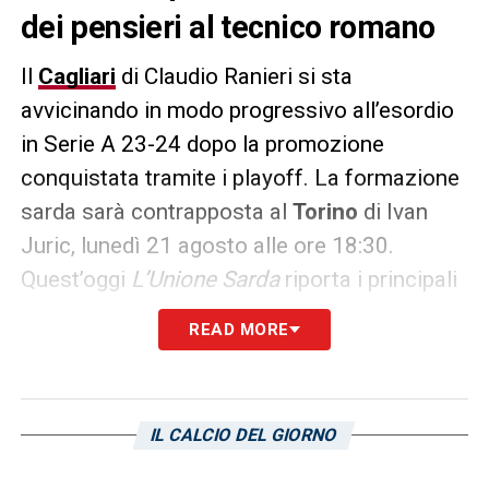
dei pensieri al tecnico romano
Il
Cagliari
di Claudio Ranieri si sta
avvicinando in modo progressivo all’esordio
in Serie A 23-24 dopo la promozione
conquistata tramite i playoff. La formazione
sarda sarà contrapposta al
Torino
di Ivan
Juric, lunedì 21 agosto alle ore 18:30.
Quest’oggi
L’Unione Sarda
riporta i principali
dubbi del tecnico romano, il quale ha diverse
READ MORE
certezze esclusivamente tra porta e difesa.
Ad
Asseminello
Sir Claudio sta testando la
condizione dei diversi elementi a sua
IL CALCIO DEL GIORNO
disposizione in vista del complicato incontro
dello Stadio Olimpico. In attacco sono poche