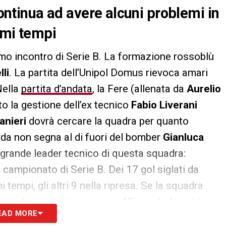
continua ad avere alcuni problemi in
rimi tempi
mo incontro di Serie B. La formazione rossoblù
li
. La partita dell’Unipol Domus rievoca amari
Nella
partita d’andata
, la Fere (allenata da
Aurelio
tto la gestione dell’ex tecnico
Fabio Liverani
anieri
dovrà cercare la quadra per quanto
arda non segna al di fuori del bomber
Gianluca
l grande leader tecnico di questa squadra:
campionato di Serie B. Dei 17 gol siglati da
i tempi, gli altri 9 nella ripresa. Se la squadra
 esclusivamente sui primi 45 minuti di partita
EAD MORE
i Ranieri sarebbero addirittura al nono posto. Ecco