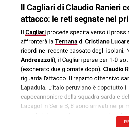
Il Cagliari di Claudio Ranieri 
attacco: le reti segnate nei p
Il
Cagliari
procede spedita verso il prossi
affronterà la
Ternana
di
Cristiano Lucarel
ricordi nel recente passato degli isolani. 
Andreazzoli
), il Cagliari perse per 1-0 so
(esonerato due giornate dopo).
Claudio R
riguarda l’attacco. Il reparto offensivo s
Lapadula
. L’italo peruviano è dopotutto i
capocannoniere della squadra sarda e del 
Lapagol in Serie B, 8 sono arrivati nei prim
rossoblù dovesse basare la sua classifica
R
(16 gol segnati e 14 subite), gli uomini d