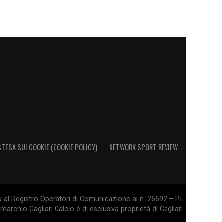
STESA SUI COOKIE (COOKIE POLICY)
NETWORK SPORT REVIEW
o al Registro Operatori di Comunicazione al n. 26692 – PI
marchio Cagliari Calcio è di esclusiva proprietà di Cagliari