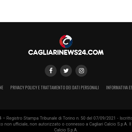
NE
PRIVACY POLICY E TRATTAMENTO DEI DATI PERSONALI
INFORMATIVA E
S
 – Registro Stampa Tribunale di Torino n. 50 del 07/09/2021 - Iscritt
 non ufficiale, non autorizzato o connesso a Cagliari Calcio S.p.A. Il 
Calcio S.p.A.