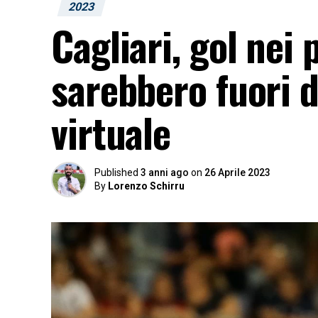
2023
Cagliari, gol nei 
sarebbero fuori da
virtuale
Published
3 anni ago
on
26 Aprile 2023
By
Lorenzo Schirru