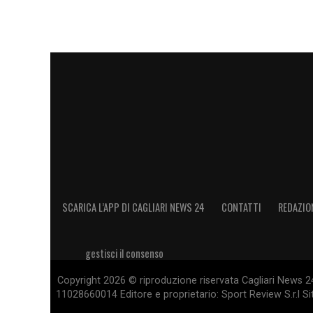
Ternana 41
Venezia 39
Benevento 39
Pisa 38
Brescia 38
Perugia 36
Cittadella 31
Cosenza 24
SCARICA L’APP DI CAGLIARI NEWS 24
CONTATTI
REDAZIO
LA PLAYLIST DELLE NOSTRE TOP NEW
gestisci il consenso
Copyright 2026 © riproduzione riservata Cagliari News 24
11028660014 Editore e proprietario: Sport Review S.r.l Sito