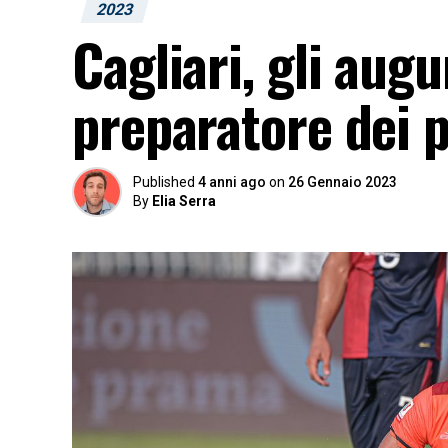
2023
Cagliari, gli augu
preparatore dei 
Published
4 anni ago
on
26 Gennaio 2023
By
Elia Serra