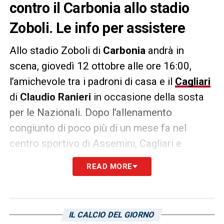
contro il Carbonia allo stadio
Zoboli. Le info per assistere
Allo stadio Zoboli di
Carbonia
andrà in
scena, giovedì 12 ottobre alle ore 16:00,
l’amichevole tra i padroni di casa e il
Cagliari
di
Claudio Ranieri
in occasione della sosta
per le Nazionali. Dopo l’allenamento
congiunto di poco più di un mese fa nel
centro sportivo di Assemini, Cagliari e
Carbonia si ritroveranno in amichevole.
READ MORE
Un’occasione per incontrare i tifosi di altre
zone della Sardegna più distanti dal
capoluogo: dopo quanto avvenuto la scorsa
IL CALCIO DEL GIORNO
stagione, una nuova tappa del Cagliari