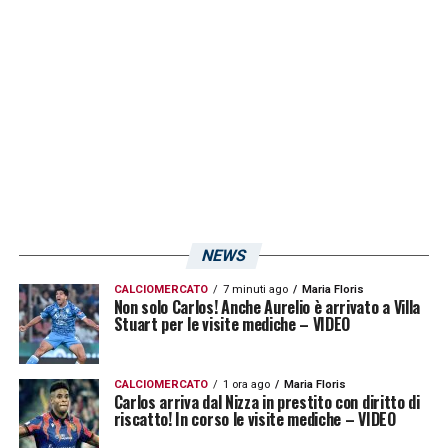
nell’Isola all’insegna della passione rossoblù.
I biglietti per assistere all’amichevole
saranno in vendita esclusivamente presso il
botteghino dello stadio “Zoboli”, aperto
martedì e mercoledì dalle ore 15 alle 18,
giovedì dalle ore 9 alle 12. Il prezzo intero è
di 10 euro; tariffa gratuita per gli Under 14.
NEWS
LA PLAYLIST DELLE NOSTRE TOP NEWS
CALCIOMERCATO
7 minuti ago
Maria Floris
Non solo Carlos! Anche Aurelio è arrivato a Villa
Stuart per le visite mediche – VIDEO
CALCIOMERCATO
1 ora ago
Maria Floris
Carlos arriva dal Nizza in prestito con diritto di
riscatto! In corso le visite mediche – VIDEO