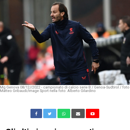
Mg Genova 08/12//2022 - campionato di calcio serie B / Genoa-Sudtirol / foto
Matteo Gribaudi/Image Sport nella foto: Alberto Gilardino