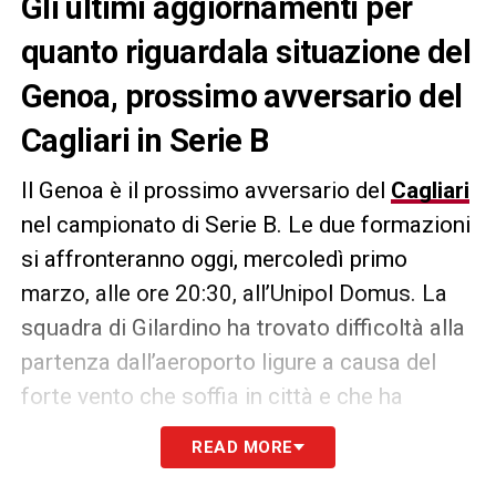
Gli ultimi aggiornamenti per
quanto riguardala situazione del
Genoa, prossimo avversario del
Cagliari in Serie B
Il Genoa è il prossimo avversario del
Cagliari
nel campionato di Serie B. Le due formazioni
si affronteranno oggi, mercoledì primo
marzo, alle ore 20:30, all’Unipol Domus. La
squadra di Gilardino ha trovato difficoltà alla
partenza dall’aeroporto ligure a causa del
forte vento che soffia in città e che ha
bloccato tutti i voli in partenza. Secondo
READ MORE
quanto riportato da
Gianluca Di Marzio
, il