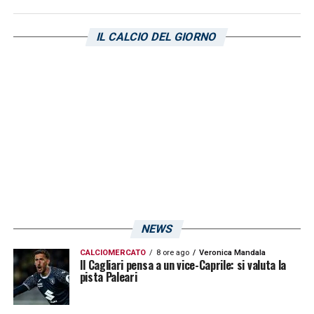
Genoa – che aveva deciso di non andare in
ritiro in Sardegna ma di partire direttamente il
IL CALCIO DEL GIORNO
giorno della gara – sta lasciando l’aeroporto
in questi minuti, alla volta della città di
Cagliari.
LA PLAYLIST DELLE NOSTRE TOP NEWS
NEWS
CALCIOMERCATO
8 ore ago
Veronica Mandala
Il Cagliari pensa a un vice-Caprile: si valuta la
pista Paleari