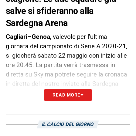
salve si sfideranno alla
Sardegna Arena
Cagliari
–
Genoa
, valevole per l’ultima
giornata del campionato di Serie A 2020-21,
si giocherà sabato 22 maggio con inizio alle
ore 20.45. La partita verrà trasmessa in
diretta su Sky ma potrete seguire la cronaca
in diretta del nostro inviato alla Sardegna
Arena sulla pagina di
Cagliarinews24
con
READ MORE
aggiornamenti minuto per minuto.
LA PLAYLIST DELLE NOSTRE TOP NEWS
IL CALCIO DEL GIORNO