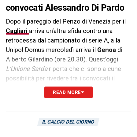
convocati Alessandro Di Pardo
Dopo il pareggio del Penzo di Venezia per il
Cagliari
arriva un’altra sfida contro una
retrocessa dal campionato di serie A, alla
Unipol Domus mercoledì arriva il
Genoa
di
Alberto Gilardino (ore 20.30). Quest’oggi
L’Unione Sarda
riporta che ci sono alcune
possibilità per rivedere tra i convocati il
terzino
Alessandro Di Pardo
, il quale sta
READ MORE
provando ad accellerare in vista della sfida
contro la formazione ligure. Nel corso delle
ultime sedute d’allenamento della squadra
IL CALCIO DEL GIORNO
allenata da mister
Claudio Ranieri
il
difensore si era aggregato ai compagni,