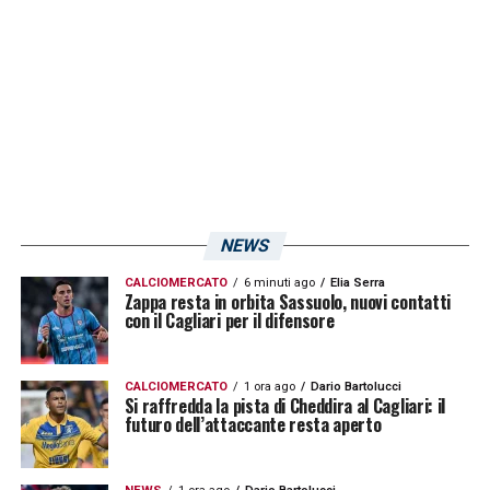
segno del fatto che la sua condizione fisica
sta facendo dei passi avanti. I prossimi
report potrebbero dare delle indicazioni più
precise sia sulle sue condizioni che per
quanto riguarda gli altri acciaccati rossoblù.
LA PLAYLIST DELLE NOSTRE TOP NEWS
NEWS
CALCIOMERCATO
6 minuti ago
Elia Serra
Zappa resta in orbita Sassuolo, nuovi contatti
con il Cagliari per il difensore
CALCIOMERCATO
1 ora ago
Dario Bartolucci
Si raffredda la pista di Cheddira al Cagliari: il
futuro dell’attaccante resta aperto