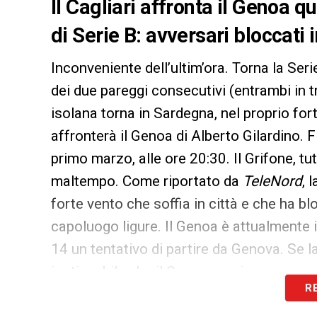
Il Cagliari affronta il Genoa 
di Serie B: avversari bloccati 
Inconveniente dell’ultim’ora. Torna la Seri
dei due pareggi consecutivi (entrambi in t
isolana torna in Sardegna, nel proprio fo
affronterà il Genoa di Alberto Gilardino. F
primo marzo, alle ore 20:30. Il Grifone, tu
maltempo. Come riportato da
TeleNord
, 
forte vento che soffia in città e che ha bl
capoluogo ligure. Il Genoa è attualmente in
14 un tentativo di partire da Genova. Se 
ipotizzabile che il Genoa raggiunga un aer
R
viaggiare verso Cagliari e non mancare l