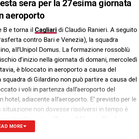
questa sera per la 27esima giornata
in aeroporto
e B e torna il
Cagliari
di Claudio Ranieri. A seguito
rasferta contro Bari e Venezia), la squadra
rtino, all’Unipol Domus. La formazione rossoblù
ischio d’inizio nella giornata di domani, mercoledì
ttavia, è bloccato in aeroporto a causa del
la squadra di Gilardino non può partire a causa del
occato i voli in partenza dall’aeroporto del
 hotel, adiacente all’aeroporto. E’ previsto per le
la situazione non dovesse risolversi in tempo è
oporto alternativo (Torino, Milano o Pisa) per
EAD MORE
’appuntamento.