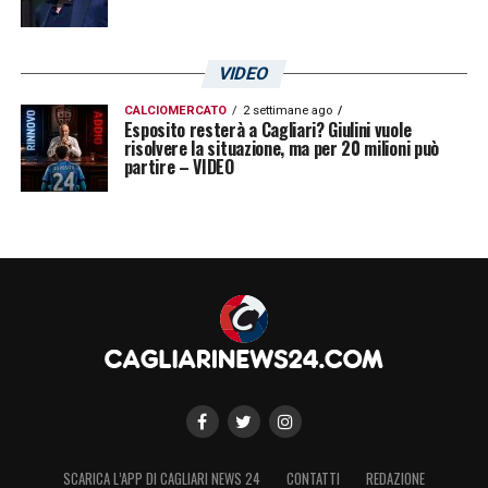
VIDEO
CALCIOMERCATO
2 settimane ago
Esposito resterà a Cagliari? Giulini vuole
risolvere la situazione, ma per 20 milioni può
partire – VIDEO
SCARICA L’APP DI CAGLIARI NEWS 24
CONTATTI
REDAZIONE