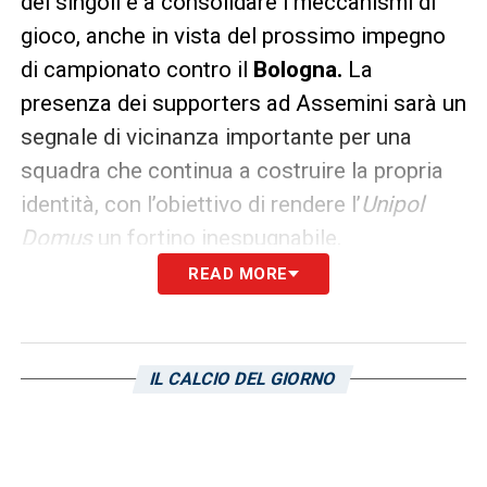
dei singoli e a consolidare i meccanismi di
gioco, anche in vista del prossimo impegno
di campionato contro il
Bologna.
La
presenza dei supporters ad Assemini sarà un
segnale di vicinanza importante per una
squadra che continua a costruire la propria
identità, con l’obiettivo di rendere l’
Unipol
Domus
un fortino inespugnabile.
READ MORE
SEGUI LE ULTIME NOVITA’ SUL CAGLIARI
LA PLAYLIST DELLE NOSTRE TOP NEWS
IL CALCIO DEL GIORNO