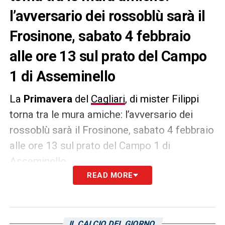
l’avversario dei rossoblù sarà il
Frosinone, sabato 4 febbraio
alle ore 13 sul prato del Campo
1 di Asseminello
La
Primavera
del
Cagliari
, di mister Filippi
torna tra le mura amiche: l’avversario dei
rossoblù sarà il Frosinone, sabato 4 febbraio
alle ore 13 sul prato del Campo 1 di
Asseminello.
READ MORE
I tagliandi per assistere alla gara sono
disponibili esclusivamente online al costo di
5€ (clicca qui); gli abbonati potranno
IL CALCIO DEL GIORNO