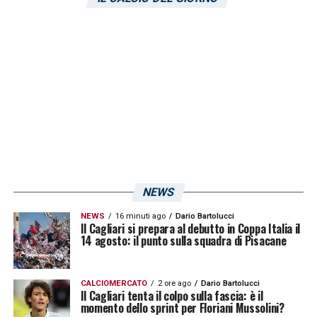
acquistarli a solo 1€ grazie al codice
promozionale che riceveranno via mail.
LA PLAYLIST DELLE NOSTRE TOP NEWS
NEWS
NEWS
16 minuti ago
Dario Bartolucci
Il Cagliari si prepara al debutto in Coppa Italia il
14 agosto: il punto sulla squadra di Pisacane
CALCIOMERCATO
2 ore ago
Dario Bartolucci
Il Cagliari tenta il colpo sulla fascia: è il
momento dello sprint per Floriani Mussolini?