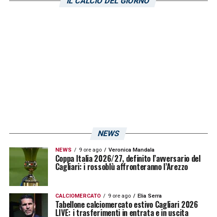
brianzoli, le truppe del tecnico ex Leicester
IL CALCIO DEL GIORNO
vogliono a tutti i costi proseguire la marcia
interrotta contro la Juventus di Massimiliano
Allegri, e tirarsi fuori dalla zona rossa.
LA PLAYLIST DELLE NOSTRE TOP NEWS
NEWS
NEWS
9 ore ago
Veronica Mandala
Coppa Italia 2026/27, definito l’avversario del
Cagliari: i rossoblù affronteranno l’Arezzo
CALCIOMERCATO
9 ore ago
Elia Serra
Tabellone calciomercato estivo Cagliari 2026
LIVE: i trasferimenti in entrata e in uscita