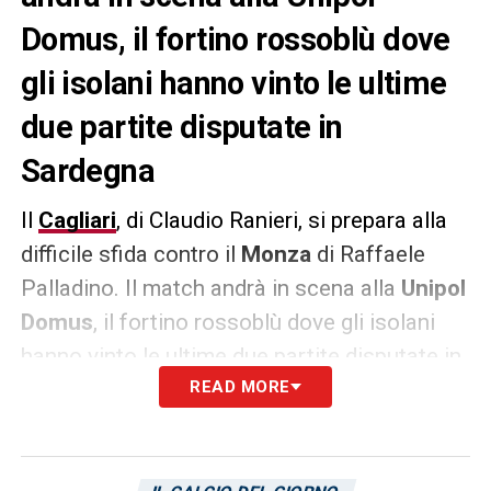
Domus, il fortino rossoblù dove
gli isolani hanno vinto le ultime
due partite disputate in
Sardegna
Il
Cagliari
, di Claudio Ranieri, si prepara alla
difficile sfida contro il
Monza
di Raffaele
Palladino. Il match andrà in scena alla
Unipol
Domus
, il fortino rossoblù dove gli isolani
hanno vinto le ultime due partite disputate in
Sardegna. Prima contro il Frosinone, nella
READ MORE
splendida rimonta, e poi contro il Genoa di
Alberto Gilardino. In vista della gara contro i