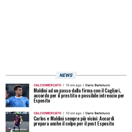
rimasto nuovamente a riposo, attendendo la
visita specialistica al ginocchio dolorante.
Pavoletti prosegue nel suo percorso di
recupero.
LA PLAYLIST DELLE NOSTRE TOP NEWS
NEWS
CALCIOMERCATO
10 ore ago
Dario Bartolucci
Maldini ad un passo dalla firma con il Cagliari,
accordo per il prestito e possibile intreccio per
Esposito
CALCIOMERCATO
10 ore ago
Dario Bartolucci
Carlos e Maldini sempre più vicini: Accardi
prepara anche il colpo per il post Esposito