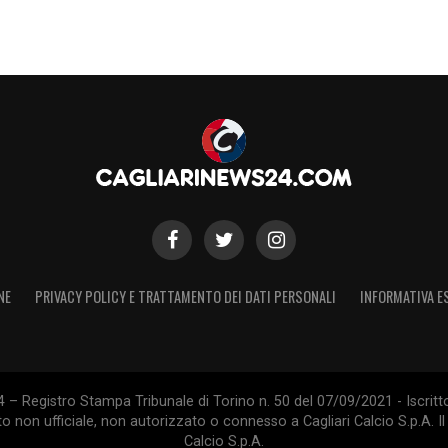
NE
PRIVACY POLICY E TRATTAMENTO DEI DATI PERSONALI
INFORMATIVA E
 – Registro Stampa Tribunale di Torino n. 50 del 07/09/2021 - Iscritt
 non ufficiale, non autorizzato o connesso a Cagliari Calcio S.p.A. Il 
Calcio S.p.A.