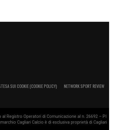
STESA SUI COOKIE (COOKIE POLICY)
NETWORK SPORT REVIEW
o al Registro Operatori di Comunicazione al n. 26692 – PI
marchio Cagliari Calcio è di esclusiva proprietà di Cagliari