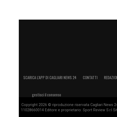
SCARICA L’APP DI CAGLIARI NEWS 24
CONTATTI
REDAZIO
gestisci il consenso
Copyright 2026 © riproduzione riservata Cagliari News 24
11028660014 Editore e proprietario: Sport Review S.r.l Sito