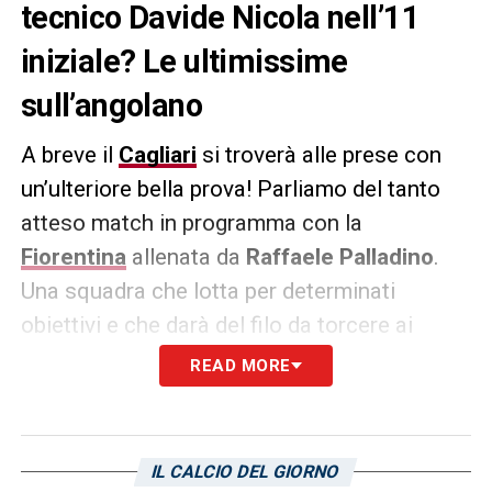
tecnico Davide Nicola nell’11
iniziale? Le ultimissime
sull’angolano
A breve il
Cagliari
si troverà alle prese con
un’ulteriore bella prova! Parliamo del tanto
atteso match in programma con la
Fiorentina
allenata da
Raffaele Palladino
.
Una squadra che lotta per determinati
obiettivi e che darà del filo da torcere ai
rossoblù nel corrente campionato di Serie A.
READ MORE
Come riportato dal quotidiano
L’Unione
Sarda
, il mister
Davide Nicola
potrebbe
rilanciare l’angolano
Zito Luvumbo
. Avremo
IL CALCIO DEL GIORNO