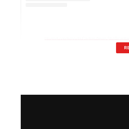
Un post condiviso da Cagliari News 24 (@cagli
R
LA PLAYLIST DELLE NOSTRE TOP NEW