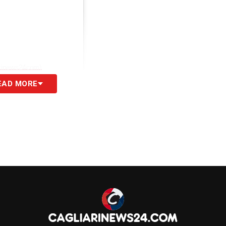
arinews24com)
EAD MORE
S