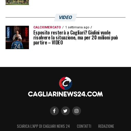
alla concorrenza.
VIDEO
LA PLAYLIST DELLE NOSTRE TOP NEWS
CALCIOMERCATO
1 settimana ago
Esposito resterà a Cagliari? Giulini vuole
risolvere la situazione, ma per 20 milioni può
partire – VIDEO
SCARICA L’APP DI CAGLIARI NEWS 24
CONTATTI
REDAZIONE