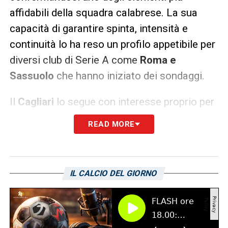
affidabili della squadra calabrese. La sua
capacità di garantire spinta, intensità e
continuità lo ha reso un profilo appetibile per
diversi club di Serie A come
Roma e
Sassuolo
che hanno iniziato dei sondaggi.
Il
Cagliari
lo segue con interesse proprio per
queste caratteristiche. La squadra rossoblù
READ MORE
cerca giocatori che possano alzare il livello
fisico e tecnico delle corsie laterali, e
Favasuli
sembra rispondere bene a questo
IL CALCIO DEL GIORNO
identikit.
Favasuli e la concorrenza che
ostacolerebbe la strada ad Accardi