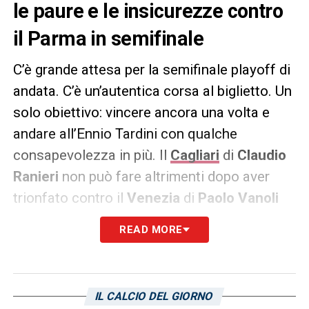
le paure e le insicurezze contro
il Parma in semifinale
C’è grande attesa per la semifinale playoff di
andata. C’è un’autentica corsa al biglietto. Un
solo obiettivo: vincere ancora una volta e
andare all’Ennio Tardini con qualche
consapevolezza in più. Il
Cagliari
di
Claudio
Ranieri
non può fare altrimenti dopo aver
trionfato contro il
Venezia
di
Paolo Vanoli
nella prima gara ad eliminazione diretta. Gli
READ MORE
isolani si sono giocati nel migliore dei modi
le proprie carte e hanno trionfato per 2-1.
Decisiva la doppietta di
Gianluca Lapadula
IL CALCIO DEL GIORNO
nel primo tempo. I rossoblù giocheranno in