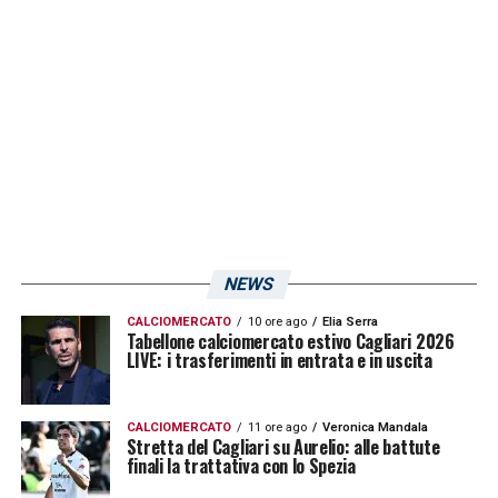
casa, all’Unipol Domus, l’andata delle
semifinali. L’avversario è il
Parma
di
Fabio
Pecchia
. Fischio d’inizio fissato per le 20:30
di martedì 30 maggio. Come riportato dal
Corriere dello Sport
, è facile attendersi un
nuovo tutto esaurito. I tifosi rossoblù sono
stati un’arma in più per gli isolani a patto che
la squadra di mister Ranieri riesca ad avere
NEWS
la stessa mentalità mostrata contro il
CALCIOMERCATO
10 ore ago
Elia Serra
Venezia. Dopotutto, in casa, il Cagliari non
Tabellone calciomercato estivo Cagliari 2026
LIVE: i trasferimenti in entrata e in uscita
perde da otto mesi: un autentico fattore da
sfruttare e da giocarsi a pieno nell’andata
CALCIOMERCATO
11 ore ago
Veronica Mandala
delle semifinali.
Stretta del Cagliari su Aurelio: alle battute
finali la trattativa con lo Spezia