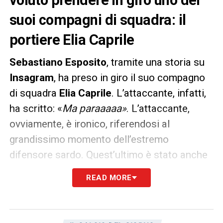
suoi compagni di squadra: il
portiere Elia Caprile
Sebastiano Esposito
, tramite una storia su
Insagram
, ha preso in giro il suo compagno
di squadra
Elia Caprile
. L’attaccante, infatti,
ha scritto: «
Ma paraaaaa»
. L’attaccante,
ovviamente, è ironico, riferendosi al
grandissimo momento dell’estremo
difensore sardo. Quest’ultimo è stato anche
appena convocato per la prima volta in
READ MORE
Nazionale.