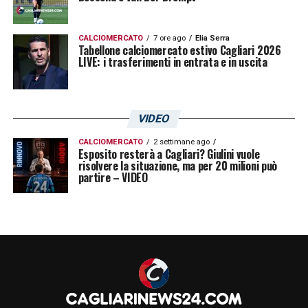
CALCIOMERCATO
7 ore ago
Elia Serra
Tabellone calciomercato estivo Cagliari 2026
LIVE: i trasferimenti in entrata e in uscita
VIDEO
LEGGI ANCHE:
le ultime sulle condizioni di
CALCIOMERCATO
2 settimane ago
Zé Pedro
Esposito resterà a Cagliari? Giulini vuole
risolvere la situazione, ma per 20 milioni può
partire – VIDEO
LA PLAYLIST DELLE NOSTRE TOP NEWS