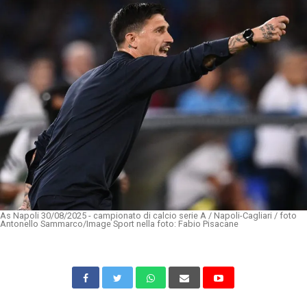
As Napoli 30/08/2025 - campionato di calcio serie A / Napoli-Cagliari / foto
Antonello Sammarco/Image Sport nella foto: Fabio Pisacane