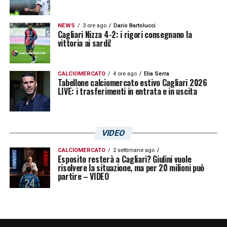
NEWS
3 ore ago
Dario Bartolucci
Cagliari Nizza 4-2: i rigori consegnano la
vittoria ai sardi!
CALCIOMERCATO
4 ore ago
Elia Serra
Tabellone calciomercato estivo Cagliari 2026
LIVE: i trasferimenti in entrata e in uscita
VIDEO
CALCIOMERCATO
2 settimane ago
Esposito resterà a Cagliari? Giulini vuole
risolvere la situazione, ma per 20 milioni può
partire – VIDEO