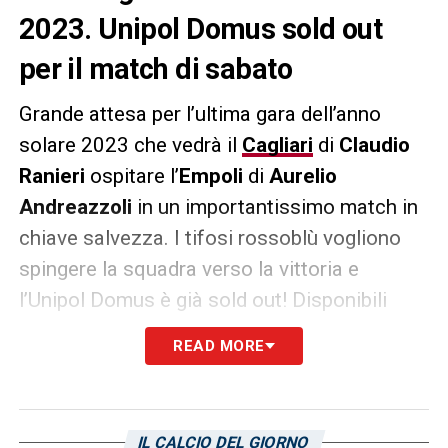
2023. Unipol Domus sold out
per il match di sabato
Grande attesa per l’ultima gara dell’anno
solare 2023 che vedrà il
Cagliari
di
Claudio
Ranieri
ospitare l’
Empoli
di
Aurelio
Andreazzoli
in un importantissimo match in
chiave salvezza. I tifosi rossoblù vogliono
spingere la squadra verso la vittoria e
l’Unipol Domus è già sold out! Disponibili
solo alcuni posti nel settore ospiti.
READ MORE
LA PLAYLIST DELLE NOSTRE TOP NEWS
IL CALCIO DEL GIORNO