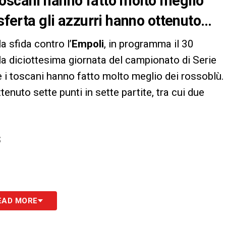
toscani hanno fatto molto meglio
asferta gli azzurri hanno ottenuto…
la sfida contro l’
Empoli
, in programma il 30
r la diciottesima giornata del campionato di Serie
i toscani hanno fatto molto meglio dei rossoblù.
tenuto sette punti in sette partite, tra cui due
S
EAD MORE