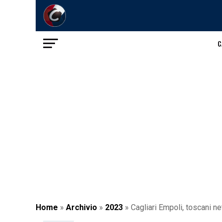
C
Home
»
Archivio
»
2023
»
Cagliari Empoli, toscani n