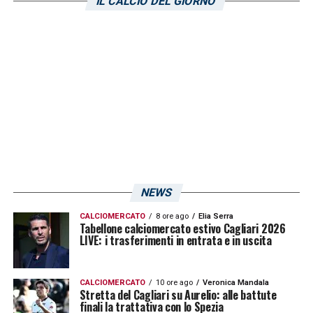
IL CALCIO DEL GIORNO
dicembre nell’1-1 contro il Lecce: senza di
lui, contro Torino e Lazio, i toscani non
hanno né segnato né raccolto punti.
LA PLAYLIST DELLE NOSTRE TOP NEWS
NEWS
CALCIOMERCATO
8 ore ago
Elia Serra
Tabellone calciomercato estivo Cagliari 2026
LIVE: i trasferimenti in entrata e in uscita
CALCIOMERCATO
10 ore ago
Veronica Mandala
Stretta del Cagliari su Aurelio: alle battute
finali la trattativa con lo Spezia