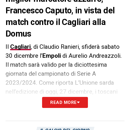
Francesco Caputo, in vista del
match contro il Cagliari alla
Domus
Il
Cagliari
, di Claudio Ranieri, sfiderà sabato
30 dicembre l’
Empoli
di Aurelio Andreazzoli.
Il match sarà valido per la diciottesima
giornata del campionato di Serie A
2023/2024. Come riporta L’Unione sarda
nell’edizione di oggi, 27 dicembre, i toscani
puntano a riavere il loro miglior marcatore
READ MORE
Francesco Caputo
in vista del match.
L’attaccante, autore di 3 gol in campionato,
si era infortunato al polpaccio lo scorso 11