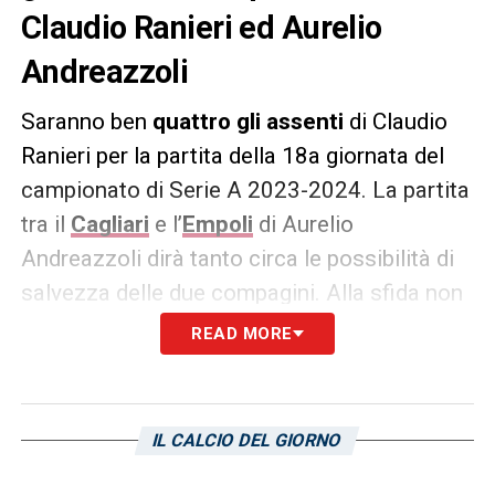
Claudio Ranieri ed Aurelio
Andreazzoli
Saranno ben
quattro gli assenti
di Claudio
Ranieri per la partita della 18a giornata del
campionato di Serie A 2023-2024. La partita
tra il
Cagliari
e l’
Empoli
di Aurelio
Andreazzoli dirà tanto circa le possibilità di
salvezza delle due compagini. Alla sfida non
potranno partecipare tre infortunati oltre ad
READ MORE
Antoine Makoumbou
, fermato dal giudice
sportivo dopo l’espulsione di Verona. Non
saranno della sfida i due lungodegenti
Marko
IL CALCIO DEL GIORNO
Rog
ed
Elio Capradossi
, il tutto oltre