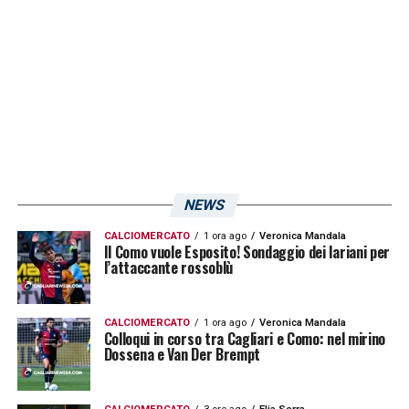
all’attaccante
Eldor Shomurodov
. L’uzbeko
recupererà solo in vista delle sfide di
febbraio dopa la frattura rimediata al piede.
Sir Claudio dovrà ovviare alle loro
contemporanee assenze!
LA PLAYLIST DELLE NOSTRE TOP NEWS
NEWS
CALCIOMERCATO
1 ora ago
Veronica Mandala
Il Como vuole Esposito! Sondaggio dei lariani per
l’attaccante rossoblù
CALCIOMERCATO
1 ora ago
Veronica Mandala
Colloqui in corso tra Cagliari e Como: nel mirino
Dossena e Van Der Brempt