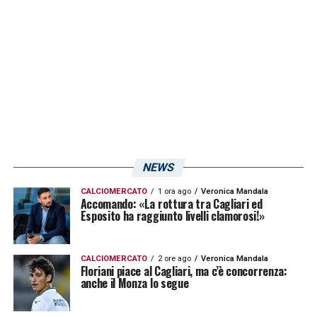
Gli ultimi a fare rientro in Sardegna saranno
Bruno Alves
, atteso sull’isola mercoledì, e
Mauricio
Isla
, che lascerà il Sudamerica solo
dopo aver giocato Cile-Venezuela
(Qualificazioni Mondiali 2018 • 29 marzo, ore
00:00).
LA PLAYLIST DELLE NOSTRE TOP NEWS
NEWS
CALCIOMERCATO
1 ora ago
Veronica Mandala
Accomando: «La rottura tra Cagliari ed
Esposito ha raggiunto livelli clamorosi!»
CALCIOMERCATO
2 ore ago
Veronica Mandala
Floriani piace al Cagliari, ma c’è concorrenza:
anche il Monza lo segue