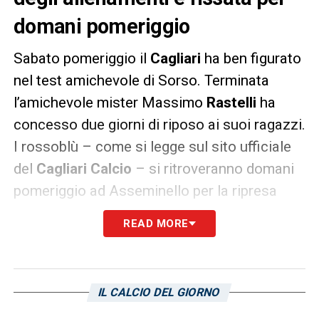
domani pomeriggio
Sabato pomeriggio il
Cagliari
ha ben figurato
nel test amichevole di Sorso. Terminata
l’amichevole mister Massimo
Rastelli
ha
concesso due giorni di riposo ai suoi ragazzi.
I rossoblù – come si legge sul sito ufficiale
del
Cagliari Calcio
– si ritroveranno domani
pomeriggio ad Asseminello per la ripresa
degli allenamenti. Appuntamento fissato per
READ MORE
le 15:30. Nelle prossime ore il tecnico
campano, già focalizzato sulla
trasferta in
programma domenica a Palermo
, ritroverà i
IL CALCIO DEL GIORNO
primi reduci dagli impegni con le nazionali.