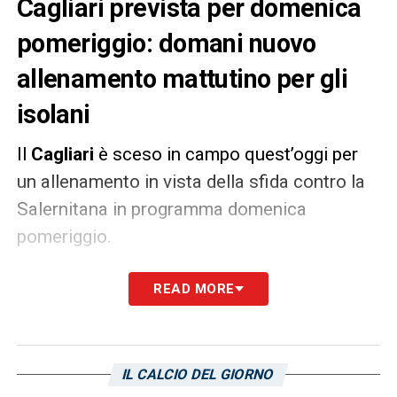
Cagliari prevista per domenica
pomeriggio: domani nuovo
allenamento mattutino per gli
isolani
Il
Cagliari
è sceso in campo quest’oggi per
un allenamento in vista della sfida contro la
Salernitana in programma domenica
pomeriggio.
Come riportato dal club rossoblù sul proprio
READ MORE
sito ufficiale, la squadra tornerà in campo
domani per una nuova seduta di allenamento
fissata al mattino.
IL CALCIO DEL GIORNO