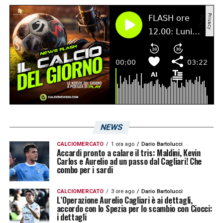
Ranieri stesso ha sentenziato la sua
indisponibilità in conferenza stampa. In
attacco mancherà, come al solito,
Gianluca
Lapadula
e ci sono pochissime chance per
Gaston Pereiro
(mai convocato in una gara
ufficiale in questa stagione). Potrebbe
arrivare la prima convocazione stagionale
per il giovane
Jacopo Desogus
che ha
NEWS
recuperato dai guai fisici. Nessun dubbio
CALCIOMERCATO
1 ora ago
Dario Bartolucci
invece per
Jakub Jankto
dopo il cauto
Accardi pronto a calare il tris: Maldini, Kevin
Carlos e Aurelio ad un passo dal Cagliari! Che
ottimismo degli ultimi giorni. Il ceco verrà
combo per i sardi
regolarmente convocato. Sempre out invece
CALCIOMERCATO
3 ore ago
Dario Bartolucci
Marko Rog
ed
Elio Capradossi
.
L’Operazione Aurelio Cagliari è ai dettagli,
accordo con lo Spezia per lo scambio con Ciocci:
i dettagli