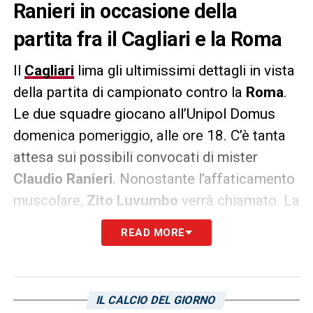
Ranieri in occasione della
partita fra il Cagliari e la Roma
Il
Cagliari
lima gli ultimissimi dettagli in vista
della partita di campionato contro la
Roma
.
Le due squadre giocano all’Unipol Domus
domenica pomeriggio, alle ore 18. C’è tanta
attesa sui possibili convocati di mister
Claudio Ranieri
. Nonostante l’affaticamento
muscolare,
Zito Luvumbo
verrà chiamato. La
conferma arriva dallo stesso allenatore
READ MORE
rossoblù. «
Si sta riaggregando con noi, lo
porterò in panchina».
D’altro canto, non
recupera nemmeno per la partita contro i
IL CALCIO DEL GIORNO
giallorossi il fantasista
Marco Mancosu
.