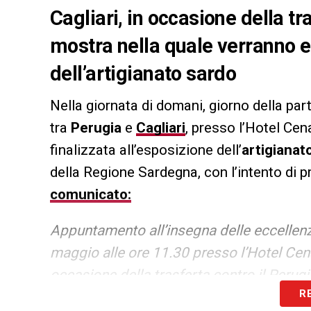
Cagliari, in occasione della tr
mostra nella quale verranno e
dell’artigianato sardo
Nella giornata di domani, giorno della par
tra
Perugia
e
Cagliari
, presso l’Hotel Ce
finalizzata all’esposizione dell’
artigianat
della Regione Sardegna, con l’intento di 
comunicato:
Appuntamento all’insegna delle eccellenz
maggio alle ore 11.30 presso l’Hotel Cenac
occasione della trasferta contro il Perugi
R
gara in programma venerdì alle ore 20.30 