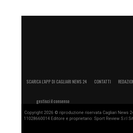
SCARICA L’APP DI CAGLIARI NEWS 24
CONTATTI
REDAZIO
gestisci il consenso
Copyright 2026 © riproduzione riservata Cagliari News 24
11028660014 Editore e proprietario: Sport Review S.r.l Sito