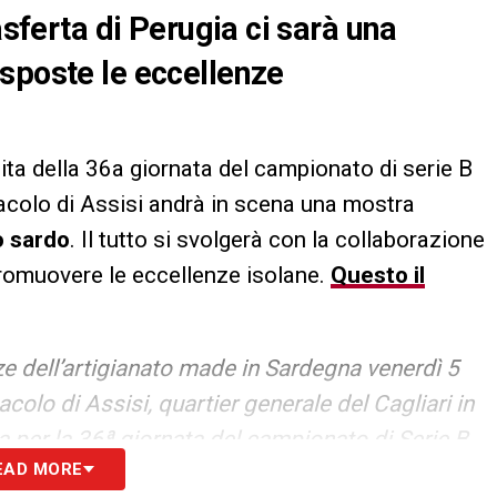
asferta di Perugia ci sarà una
sposte le eccellenze
tita della 36a giornata del campionato di serie B
nacolo di Assisi andrà in scena una mostra
o sardo
. Il tutto si svolgerà con la collaborazione
promuovere le eccellenze isolane.
Questo il
e dell’artigianato made in Sardegna venerdì 5
olo di Assisi, quartier generale del Cagliari in
a per la 36ª giornata del campionato di Serie B,
EAD MORE
allo stadio “Renato Curi”. In collaborazione con