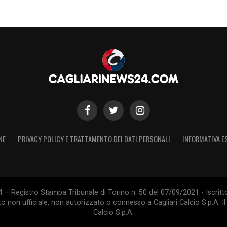
NE
PRIVACY POLICY E TRATTAMENTO DEI DATI PERSONALI
INFORMATIVA E
 – Registro Stampa Tribunale di Torino n. 50 del 07/09/2021 - Iscritt
 non ufficiale, non autorizzato o connesso a Cagliari Calcio S.p.A. Il 
Calcio S.p.A.