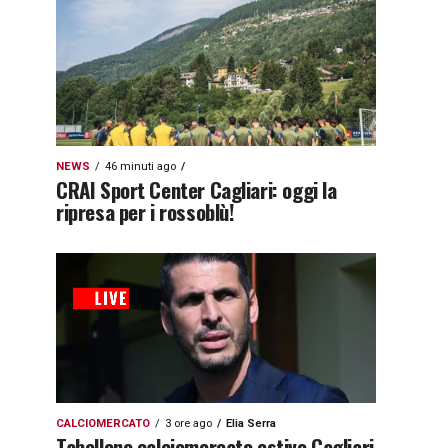
NEWS
46 minuti ago
CRAI Sport Center Cagliari: oggi la
ripresa per i rossoblù!
CALCIOMERCATO
3 ore ago
Elia Serra
Tabellone calciomercato estivo Cagliari