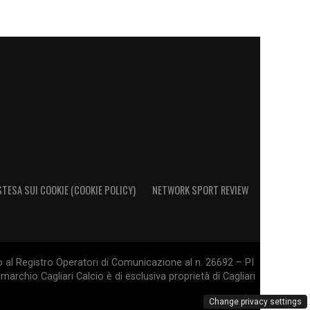
STESA SUI COOKIE (COOKIE POLICY)
NETWORK SPORT REVIEW
o al Registro Operatori di Comunicazione al n. 26692 – PI
marchio Cagliari Calcio è di esclusiva proprietà di Cagliari
Change privacy settings