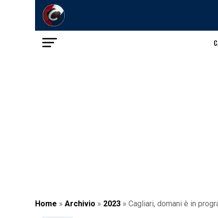
C
Home
»
Archivio
»
2023
»
Cagliari, domani è in prog