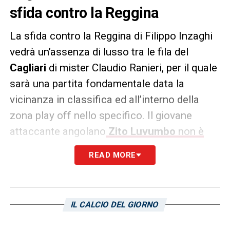
sfida contro la Reggina
La sfida contro la Reggina di Filippo Inzaghi
vedrà un’assenza di lusso tra le fila del
Cagliari
di mister Claudio Ranieri, per il quale
sarà una partita fondamentale data la
vicinanza in classifica ed all’interno della
zona play off nello specifico. Il giovane
attaccante angolano
Zito Luvumbo
non è
riuscito a recuperare in tempo
e, come
READ MORE
riportato dal suo allenatore, non sarà
convocato per la sfida dello stadio
Oreste
Granillo
. Il giocatore classe 2002 farà di
IL CALCIO DEL GIORNO
tutto per esserci già a partire dalla prossima
partita, quella della Unipol Domus contro il