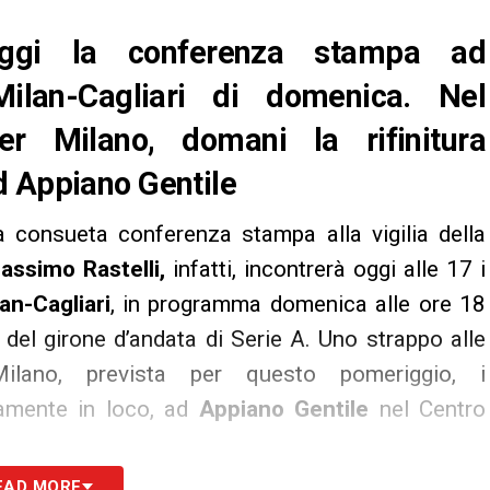
oggi la conferenza stampa ad
ilan-Cagliari di domenica. Nel
r Milano, domani la rifinitura
d Appiano Gentile
a consueta conferenza stampa alla vigilia della
assimo Rastelli,
infatti,
incontrerà oggi alle 17 i
an-Cagliari
, in programma domenica alle ore 18
a del girone d’andata di Serie A. Uno strappo alle
ilano, prevista per questo pomeriggio, i
ttamente in loco, ad
Appiano Gentile
nel Centro
EAD MORE