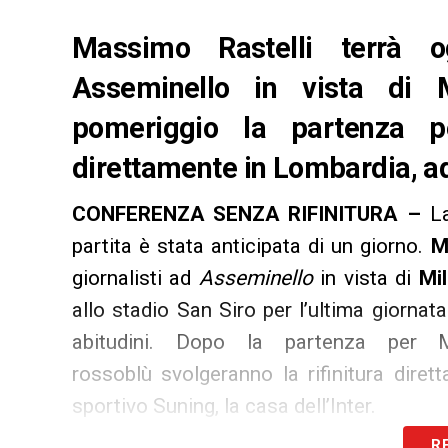
Massimo Rastelli terrà 
Asseminello in vista di M
pomeriggio la partenza pe
direttamente in Lombardia, a
CONFERENZA SENZA RIFINITURA –
L
partita è stata anticipata di un giorno.
M
giornalisti ad
Asseminello
in vista di
Mil
allo stadio San Siro per l’ultima giornat
abitudini. Dopo la partenza per M
rossoblù svolgeranno la rifinitura dire
sportivo Suning, la casa dell’Inter.
R