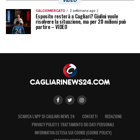
VIDEO
CALCIOMERCATO
2 settimane ago
Esposito resterà a Cagliari? Giulini vuole
risolvere la situazione, ma per 20 milioni può
partire – VIDEO
SCARICA L’APP DI CAGLIARI NEWS 24
CONTATTI
REDAZIONE
PRIVACY POLICY E TRATTAMENTO DEI DATI PERSONALI
INFORMATIVA ESTESA SUI COOKIE (COOKIE POLICY)