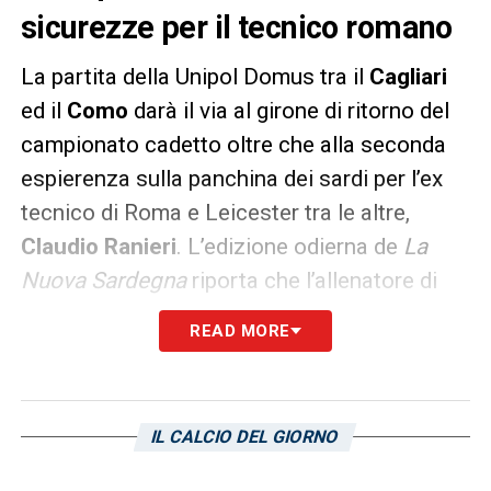
sicurezze per il tecnico romano
La partita della Unipol Domus tra il
Cagliari
ed il
Como
darà il via al girone di ritorno del
campionato cadetto oltre che alla seconda
espierenza sulla panchina dei sardi per l’ex
tecnico di Roma e Leicester tra le altre,
Claudio Ranieri
. L’edizione odierna de
La
Nuova Sardegna
riporta che l’allenatore di
Roma sia impegnato a sciogliere i dubbi nei
READ MORE
diversi reparti ma non nell’attacco. In questa
zona di campo con ogni probabilità si andrà
verso una conferma per capitan
Leonardo
IL CALCIO DEL GIORNO
Pavoletti
e
Gianluca Lapadula
, quelle che
Ranieri stesso ha definito “due bocche da