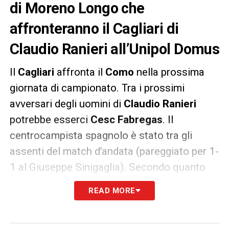
di Moreno Longo che
affronteranno il Cagliari di
Claudio Ranieri all’Unipol Domus
Il
Cagliari
affronta il
Como
nella prossima
giornata di campionato. Tra i prossimi
avversari degli uomini di
Claudio Ranieri
potrebbe esserci
Cesc Fabregas
. Il
centrocampista spagnolo è stato tra gli
assenti del match d’andata (pareggiato per 1-
1 al Giuseppe Sinigaglia). Secondo quanto
riportato da
La Provincia
, nell’amichevole di
READ MORE
preparazione della formazione lombarda
contro il
Tritium
si è rivisto Cesc Fabregas. Il