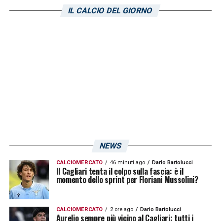
calciatore ha disputato il primo tempo e
IL CALCIO DEL GIORNO
servito un assist per la rete di
Giuseppe
Ambrosino
lanciando un segnale al proprio
allenatore. A differenza della partita
d’andata, dal sapore tutto estivo, l’ex
Barcellona
e
Chelsea
è pronto a giocarsi
una maglia da titolare per il match dell’Unipol
Domus.
LA PLAYLIST DELLE NOSTRE TOP NEWS
NEWS
CALCIOMERCATO
46 minuti ago
Dario Bartolucci
Il Cagliari tenta il colpo sulla fascia: è il
momento dello sprint per Floriani Mussolini?
CALCIOMERCATO
2 ore ago
Dario Bartolucci
Aurelio sempre più vicino al Cagliari: tutti i