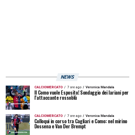
della Primavera consentirà di assistere a una
sessione di allenamento dei ragazzi di
mister Ranieri dalla tribuna “Carlo Enrico
Giulini” del Campo 1. Si accederà da via Sa
Ruina con possibilità di parcheggio nelle
aree adiacenti al Centro sportivo sino ad
esaurimento posti (qui tutte le info).
NEWS
LA PLAYLIST DELLE NOSTRE TOP NEWS
CALCIOMERCATO
7 ore ago
Veronica Mandala
Il Como vuole Esposito! Sondaggio dei lariani per
l’attaccante rossoblù
CALCIOMERCATO
7 ore ago
Veronica Mandala
Colloqui in corso tra Cagliari e Como: nel mirino
Dossena e Van Der Brempt