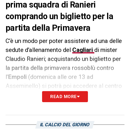
prima squadra di Ranieri
comprando un biglietto per la
partita della Primavera
C’è un modo per poter assistere ad una delle
sedute d’allenamento del
Cagliari
di mister
Claudio Ranieri; acquistando un biglietto per
la partita della primavera rossoblù contro
l’
Empoli
(domenica alle ore 13 ad
Asseminello) si potrà poi accedere al centro
sportivo per una seduta di capitan Leonardo
READ MORE
Pavoletti
e compagni. Questo il
comunicato
della società:
IL CALCIO DEL GIORNO
L’acquisto di un titolo di accesso per la sfida