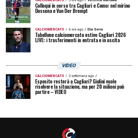
momento, il nuovo arrivato Makoumbou e
CALCIOMERCATO
5 ore ago
Veronica Mandala
Colloqui in corso tra Cagliari e Como: nel mirino
Deiola paiono essere i principali indiziati ad
Dossena e Van Der Brempt
affiancare Viola, ma Nandez scalpita e Rog
ha voglia di prendersi il Mondiale in Qatar.
CALCIOMERCATO
6 ore ago
Elia Serra
Tabellone calciomercato estivo Cagliari 2026
LIVE: i trasferimenti in entrata e in uscita
LA PLAYLIST DELLE NOSTRE TOP NEWS
VIDEO
CALCIOMERCATO
2 settimane ago
Esposito resterà a Cagliari? Giulini vuole
risolvere la situazione, ma per 20 milioni può
partire – VIDEO