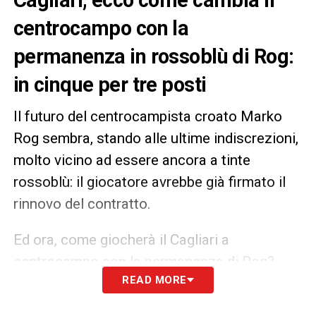
centrocampo con la
permanenza in rossoblù di Rog:
in cinque per tre posti
Il futuro del centrocampista croato Marko
Rog sembra, stando alle ultime indiscrezioni,
molto vicino ad essere ancora a tinte
rossoblù: il giocatore avrebbe già firmato il
rinnovo del contratto.
Ed ora, come giocherà il Cagliari a
centrocampo con la permanenza di Rog?
READ MORE
Sicuramente mister Liverani non sarà
dispiaciuto di avere ancora in rosa il croato,