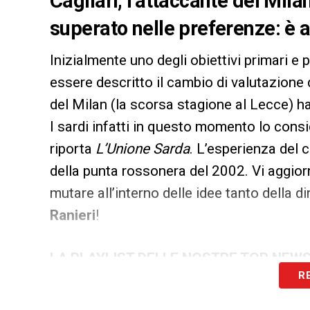
Cagliari, l’attaccante del Mil
superato nelle preferenze: è a
Inizialmente uno degli obiettivi primari e 
essere descritto il cambio di valutazione 
del Milan (la scorsa stagione al Lecce) h
I sardi infatti in questo momento lo cons
riporta
L’Unione Sarda
. L’esperienza del 
della punta rossonera del 2002. Vi aggi
mutare all’interno delle idee tanto della d
Ranieri
!
LA PLAYLIST DELLE NOSTRE TOP NEW
R