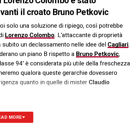
an Lorenzo Colombo è stato
vanti il croato Bruno Petkovic
poi solo una soluzione di ripiego, così potrebbe
di
Lorenzo Colombo
. L’attaccante di proprietà
a subito un declassamento nelle idee del
Cagliari
.
iderano un piano B rispetto a
Bruno Petkovic
,
classe 94′ è considerata più utile della freschezza
orneremo qualora queste gerarchie dovessero
irigenza quanto in quelle di mister
Claudio
S
EAD MORE