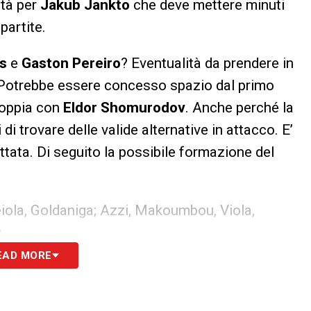
ità per
Jakub Jankto
che deve mettere minuti
partite.
us
e
Gaston Pereiro
? Eventualità da prendere in
. Potrebbe essere concesso spazio dal primo
coppia con
Eldor Shomurodov
. Anche perché la
di trovare delle valide alternative in attacco. E’
ttata. Di seguito la possibile formazione del
iola, Goldaniga; Azzi, Makoumbou, Viola,
v
EAD MORE
S