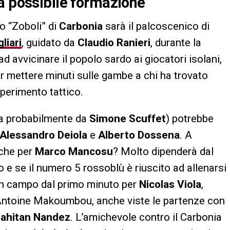
a possibile formazione
io “Zoboli” di
Carbonia
sarà il palcoscenico di
liari
, guidato da
Claudio Ranieri
, durante la
ad avvicinare il popolo sardo ai giocatori isolani,
er mettere minuti sulle gambe a chi ha trovato
perimento tattico.
ata probabilmente da
Simone Scuffet
) potrebbe
Alessandro Deiola
e
Alberto Dossena
. A
che per
Marco Mancosu
? Molto dipenderà dal
 e se il numero 5 rossoblù è riuscito ad allenarsi
 in campo dal primo minuto per
Nicolas Viola
,
Antoine Makoumbou, anche viste le partenze con
ahitan Nandez
. L’amichevole contro il Carbonia