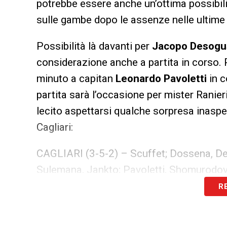
potrebbe essere anche un’ottima possibil
sulle gambe dopo le assenze nelle ultime 
Possibilità là davanti per
Jacopo Desog
considerazione anche a partita in corso
minuto a capitan
Leonardo Pavoletti
in 
partita sarà l’occasione per mister Ranieri 
lecito aspettarsi qualche sorpresa inaspe
Cagliari:
CAGLIARI (3-5-2) – Scuffet; Dossena, De
Sulemana, Jankto; Pavoletti, Shomurodo
R
LA PLAYLIST DELLE NOSTRE TOP NEW