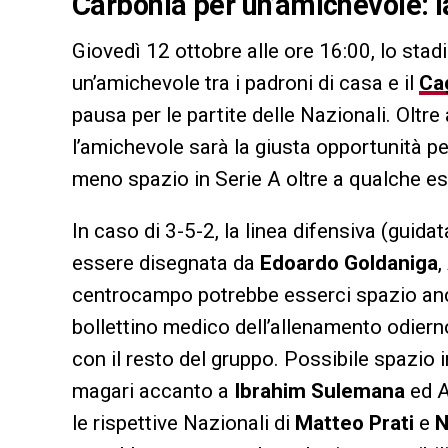
Carbonia per un’amichevole: l
Giovedì 12 ottobre alle ore 16:00, lo stad
un’amichevole tra i padroni di casa e il
Cag
pausa per le partite delle Nazionali. Oltre 
l’amichevole sarà la giusta opportunità p
meno spazio in Serie A oltre a qualche es
In caso di 3-5-2, la linea difensiva (guid
essere disegnata da
Edoardo Goldaniga
,
centrocampo potrebbe esserci spazio an
bollettino medico dell’allenamento odierno
con il resto del gruppo. Possibile spazio
magari accanto a
Ibrahim Sulemana
ed 
le rispettive Nazionali di
Matteo Prati
e
N