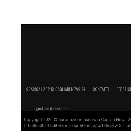
SCARICA L’APP DI CAGLIARI NEWS 24
CONTATTI
REDAZIO
gestisci il consenso
Copyright 2026 © riproduzione riservata Cagliari News 24
11028660014 Editore e proprietario: Sport Review S.r.l Sito