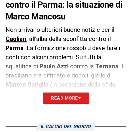
contro il Parma: la situazione di
Marco Mancosu
Non arrivano ulteriori buone notizie per il
Cagliari
, all’alba della sconfitta contro il
Parma
. La formazione rossoblù deve fare i
conti con alcuni problemi. Su tutti la
squalifica di
Paulo Azzi
contro la
Ternana
. Il
brasiliano era diffidato e dopo il giallo di
Matteo Gariglio
(in occasione della sfida
con i gialloblù) bisogna solo aspettare
READ MORE
l’ufficialità del Giudice Sportivo: Azzi non ci
sarà nella sfida di domenica 30 aprile. A
questo si aggiunge la diffida (d’ora in avanti)
IL CALCIO DEL GIORNO
di
Zito Luvumbo
, arrivato al quarto giallo e