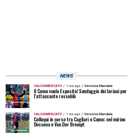
che si aggiunge alla lunga lista di rossoblù a
rischio squalifica. Non arrivano buone
notizie nemmeno sul fronte infermeria.
Elio
Capradossi
è già certo di aver finito la
stagione e
Marco Mancosu
sarà
sicuramente assente contro la Ternana. Non
solo. Secondo quanto riportato da
L’Unione
Sarda
, il centrocampista sardo è in dubbio
NEWS
anche per la partita contro il
Perugia
.
CALCIOMERCATO
1 ora ago
Veronica Mandala
Mancosu deve smaltire una distrazione ai
Il Como vuole Esposito! Sondaggio dei lariani per
l’attaccante rossoblù
flessori della coscia sinistra.
CALCIOMERCATO
1 ora ago
Veronica Mandala
LA PLAYLIST DELLE NOSTRE TOP NEWS
Colloqui in corso tra Cagliari e Como: nel mirino
Dossena e Van Der Brempt