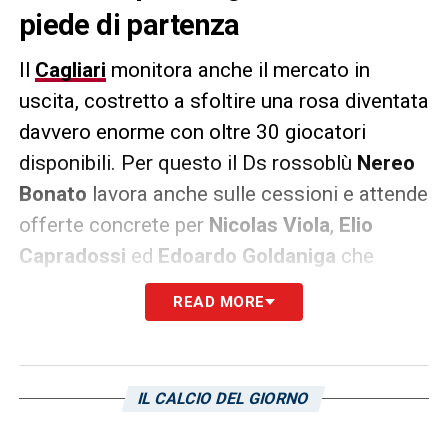
piede di partenza
Il
Cagliari
monitora anche il mercato in
uscita, costretto a sfoltire una rosa diventata
davvero enorme con oltre 30 giocatori
disponibili. Per questo il Ds rossoblù
Nereo
Bonato
lavora anche sulle cessioni e attende
offerte concrete per
Nicolas Viola
,
Elio
Capradossi
ed
Edoardo
Goldaniga
che
davanti a buone proposte potrebbero dire
READ MORE
addio ai rossoblù. Lo scrive L’Unione Sarda.
LA PLAYLIST DELLE NOSTRE TOP NEWS
IL CALCIO DEL GIORNO